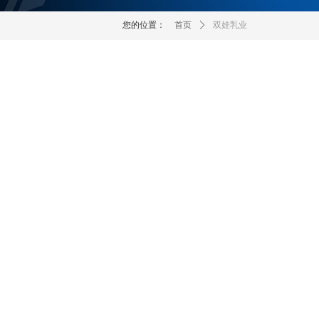
您的位置：
首页
ꄲ
双娃乳业